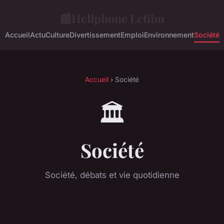
📰
Hellphone Lefilm
Accueil
Actu
Culture
Divertissement
Emploi
Environnement
Société
Accueil
› Société
🏛️
Société
Société, débats et vie quotidienne