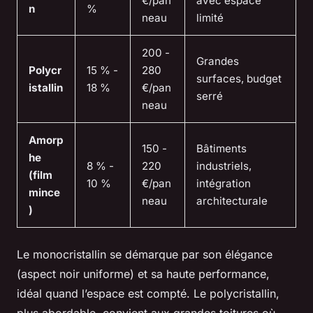
€/pan
avec espace
n
%
neau
limité
200 -
Grandes
Polycr
15 % -
280
surfaces, budget
istallin
18 %
€/pan
serré
neau
Amorp
150 -
Bâtiments
he
8 % -
220
industriels,
(film
10 %
€/pan
intégration
mince
neau
architecturale
)
Le monocristallin se démarque par son élégance
(aspect noir uniforme) et sa haute performance,
idéal quand l’espace est compté. Le polycristallin,