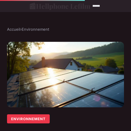
📰
Hellphone Lefilm
Accueil
›
Environnement
ENVIRONNEMENT