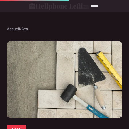
📰
Hellphone Lefilm
Accueil
›
Actu