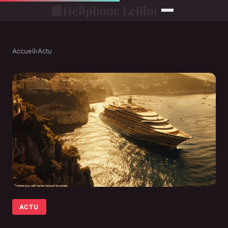
📰
Hellphone Lefilm
Accueil
›
Actu
ACTU